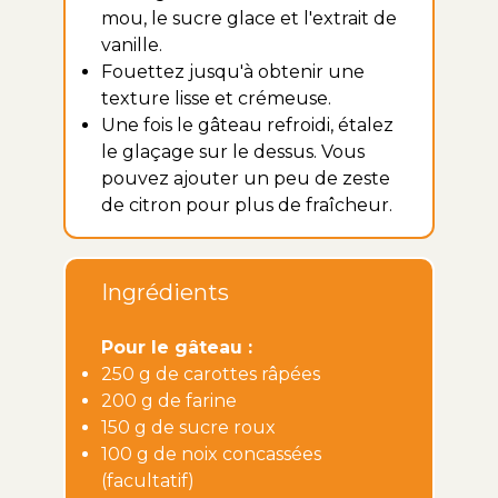
mou, le sucre glace et l'extrait de
vanille.
Fouettez jusqu'à obtenir une
texture lisse et crémeuse.
Une fois le gâteau refroidi, étalez
le glaçage sur le dessus. Vous
pouvez ajouter un peu de zeste
de citron pour plus de fraîcheur.
Ingrédients
Pour le gâteau :
250 g de carottes râpées
200 g de farine
150 g de sucre roux
100 g de noix concassées
(facultatif)