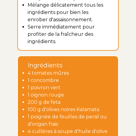
Mélange délicatement tous les
ingrédients pour bien les
enrober d'assaisonnement.
Serre immédiatement pour
profiter de la fraîcheur des
ingrédients.
Ingrédients
4 tomates mûres
1 concombre
1 poivron vert
1 oignon rouge
200 g de feta
100 g d'olives noires Kalamata
1 poignée de feuilles de persil ou
d'origan frais
4 cuillères à soupe d'huile d'olive