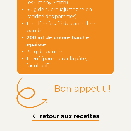
les Granny Smith)
50 g de sucre (ajustez selon
l'acidité des pommes)
1 cuillère à café de cannelle en
poudre
200 ml de crème fraîche
épaisse
30 g de beurre
1 œuf (pour dorer la pâte,
facultatif)
Bon appétit !
retour aux recettes