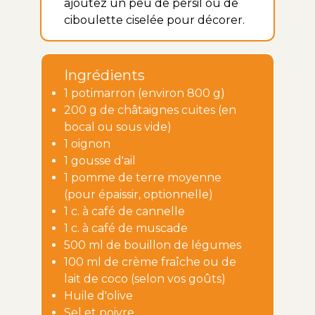
ajoutez un peu de persil ou de
ciboulette ciselée pour décorer.
Ingrédients
1 potimarron (environ 800 g)
200 g de châtaignes cuites (en
bocal ou sous vide)
1 oignon
1 gousse d'ail
1 pomme de terre moyenne
(pour épaissir, optionnelle)
1 c. à café de cannelle
1 c. à café de muscade
500 ml de bouillon de légumes
100 ml de crème fraîche ou de
lait de coco (selon vos goûts)
Huile d'olive
Sel et poivre