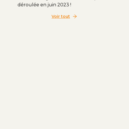
déroulée en juin 2023 !
gâteau
Voir tout