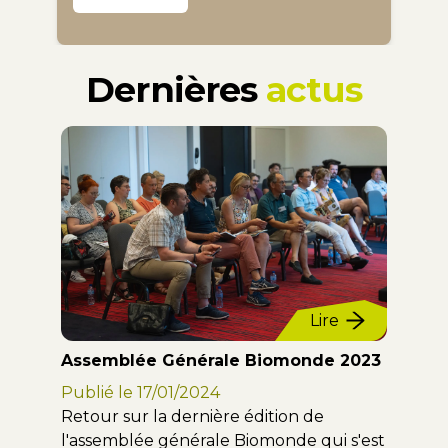
Dernières
actus
e
Lire
n ?
Assemblée Générale Biomonde 2023
Mais a
Publié le
17/01/2024
Publié
 blé
Retour sur la dernière édition de
L'ense
in,
l'assemblée générale Biomonde qui s'est
contien