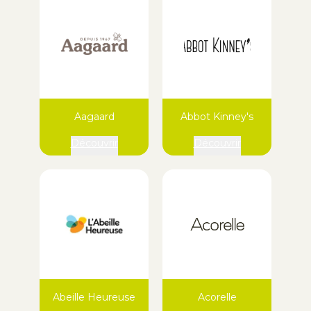
Aagaard
Abbot Kinney's
Découvrir
Découvrir
Abeille Heureuse
Acorelle