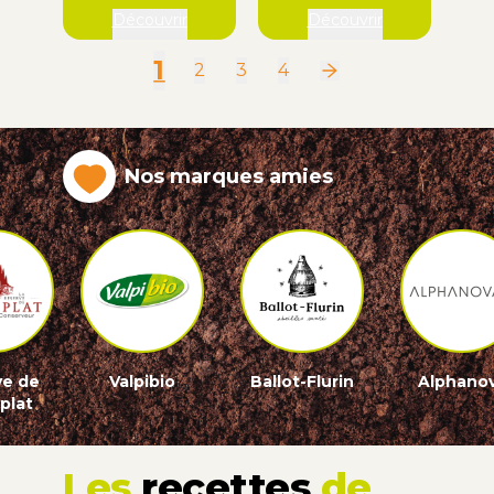
Découvrir
Découvrir
1
2
3
4
Nos marques amies
ve de
Valpibio
Ballot-Flurin
Alphano
plat
Les
recettes
de