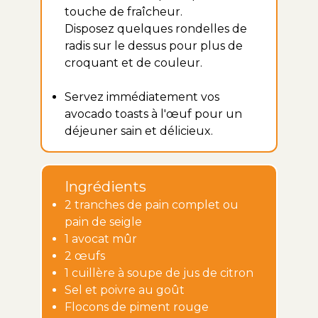
touche de fraîcheur.
Disposez quelques rondelles de
radis sur le dessus pour plus de
croquant et de couleur.
Servez immédiatement vos
avocado toasts à l'œuf pour un
déjeuner sain et délicieux.
Ingrédients
2 tranches de pain complet ou
pain de seigle
1 avocat mûr
2 œufs
1 cuillère à soupe de jus de citron
Sel et poivre au goût
Flocons de piment rouge