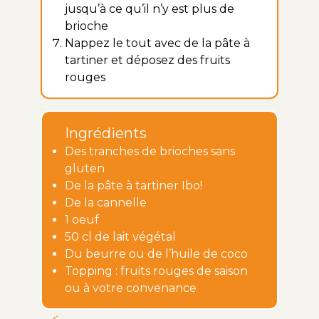
jusqu’à ce qu’il n’y est plus de
brioche
Nappez le tout avec de la pâte à
tartiner et déposez des fruits
rouges
Ingrédients
Des tranches de brioches sans
gluten
De la pâte à tartiner Ibo!
De la cannelle
1 oeuf
50 cl de lait végétal
Du beurre ou de l’huile de coco
Topping : fruits rouges de saison
ou à votre convenance