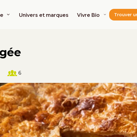
Trouver u
de
Univers et marques
Vivre Bio
égée
6