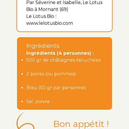
Par Séverine et Isabelle, Le Lotus
Bio à Mornant (69)
Le Lotus Bio :
www.lelotusbio.com
Ingrédients
Ingrédients (4 personnes) :
500 gr de châtaignes épluchées
2 poires (ou pommes)
Bleu (50 gr par personne)
Sel, poivre
Bon appétit !