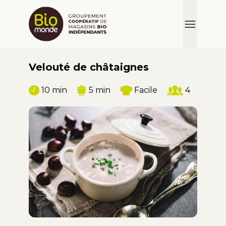
Velouté de châtaignes
10 min
5 min
Facile
4