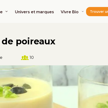
Trouver u
de
Univers et marques
Vivre Bio
 de poireaux
le
10